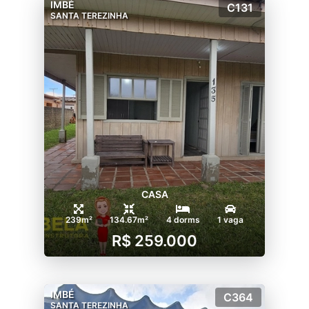
IMBÉ
C131
SANTA TEREZINHA
CASA
239m²
134.67m²
4 dorms
1 vaga
R$ 259.000
IMBÉ
C364
SANTA TEREZINHA