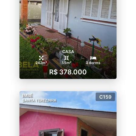
CASA
242m²
55m²
3 dorms
R$ 378.000
IMBÉ
C159
SANTA TEREZINHA