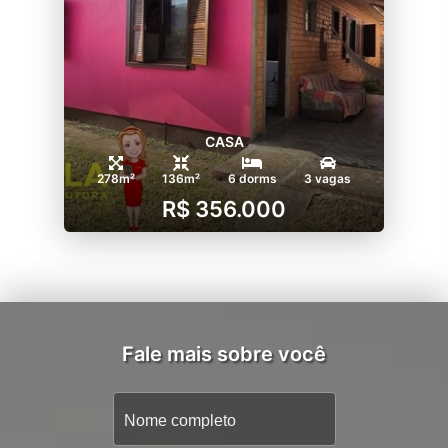
CASA
278m²
136m²
6 dorms
3 vagas
R$ 356.000
Fale mais sobre você