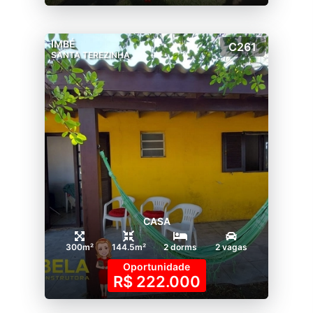
IMBÉ
C261
SANTA TEREZINHA
CASA
300m²
144.5m²
2 dorms
2 vagas
Oportunidade
R$ 222.000