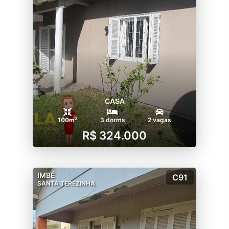
CASA
100m²
3 dorms
2 vagas
R$ 324.000
IMBÉ
C91
SANTA TEREZINHA