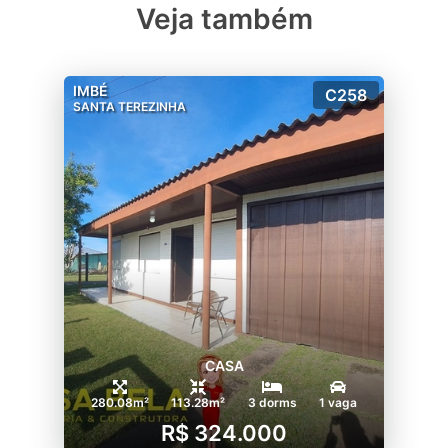
Veja também
IMBÉ
C258
SANTA TEREZINHA
CASA
280.08m²
113.28m²
3 dorms
1 vaga
R$ 324.000