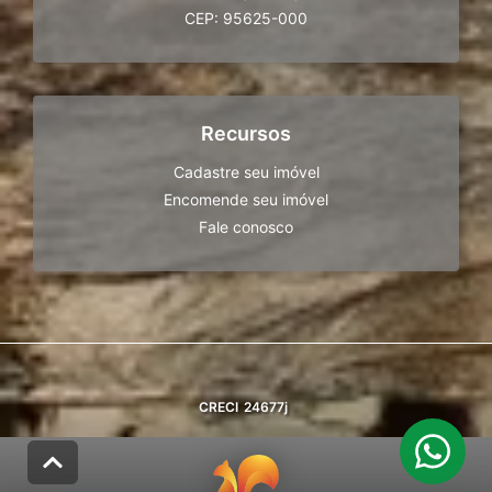
CEP: 95625-000
Recursos
Cadastre seu imóvel
Encomende seu imóvel
Fale conosco
CRECI
24677j