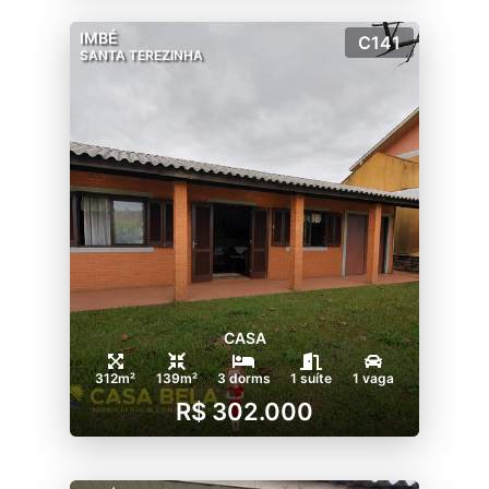
IMBÉ
C141
SANTA TEREZINHA
CASA
312m²
139m²
3 dorms
1 suíte
1 vaga
R$ 302.000