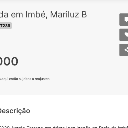
da em Imbé, Mariluz B
 T239
000
aqui estão sujeitos a reajustes.
Descrição
T239 Amplo Terreno em ótima localização na Praia de Imbé