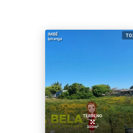
IMBÉ
T0
Ipiranga
TERRENO
300m²