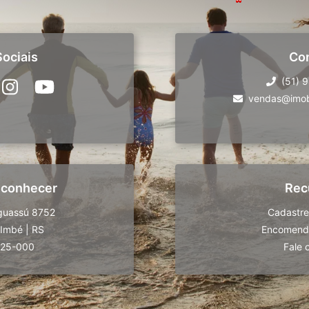
ociais
Co
(51) 
vendas@imobi
 conhecer
Rec
guassú 8752
Cadastre
Imbé
|
RS
Encomende
625-000
Fale 