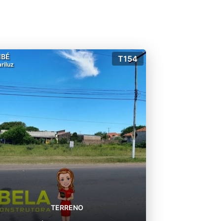
MBÉ
T154
riluz
TERRENO