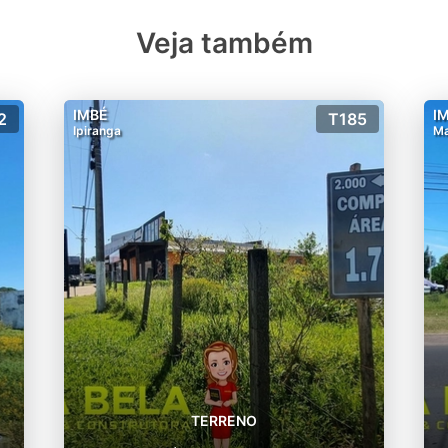
Veja também
IMBÉ
I
2
T185
Ipiranga
Ma
TERRENO