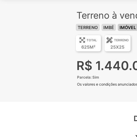
Terreno à ven
TERRENO
IMBÉ
IMÓVEL
TOTAL
TERRENO
625M²
25X25
R$ 1.440.
Parcela: Sim
Os valores e condições anunciados 