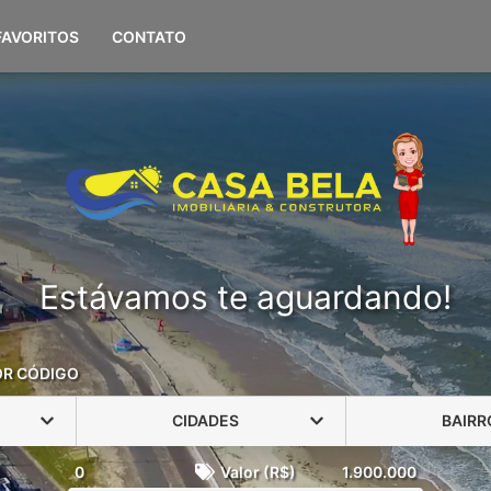
(51) 98108-0694
FAVORITOS
CONTATO
Estávamos te aguardando!
OR CÓDIGO
CIDADES
BAIRR
0
Valor (R$)
1.900.000