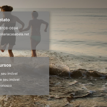
ntato
98108-0694
liariacasabela.net
ursos
 seu imóvel
 seu imóvel
conosco