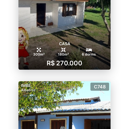
CASA
300m²
180m²
6 dorms
R$ 270.000
IMBÉ
C748
Albatroz