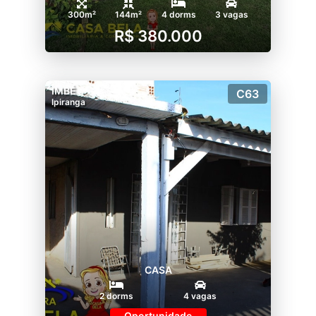
300m²
144m²
4 dorms
3 vagas
R$ 380.000
IMBÉ
C63
Ipiranga
CASA
2 dorms
4 vagas
Oportunidade