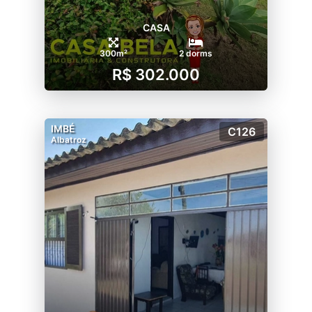
CASA
300m²
2 dorms
R$ 302.000
IMBÉ
C126
Albatroz