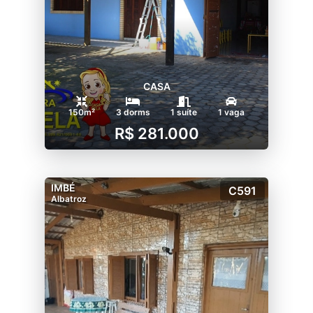
CASA
150m²
3 dorms
1 suíte
1 vaga
R$ 281.000
IMBÉ
C591
Albatroz