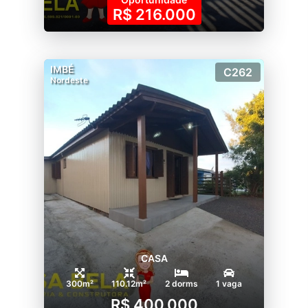
R$ 216.000
IMBÉ
C262
Nordeste
CASA
300m²
110.12m²
2 dorms
1 vaga
R$ 400.000