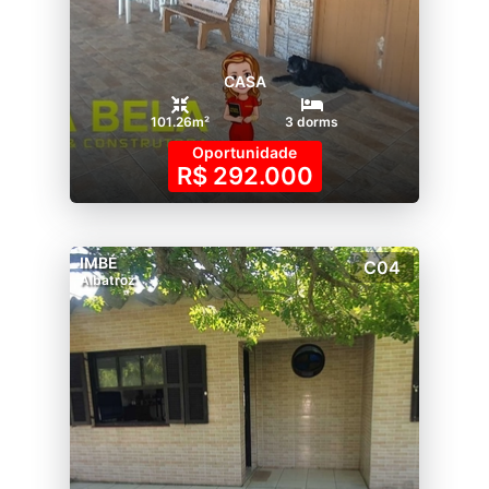
CASA
101.26m²
3 dorms
Oportunidade
R$ 292.000
IMBÉ
C04
Albatroz