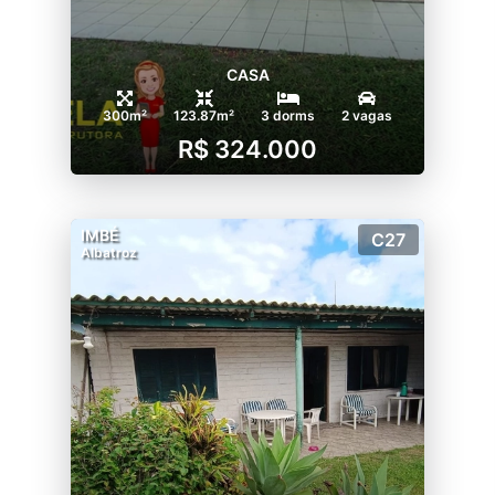
CASA
300m²
123.87m²
3 dorms
2 vagas
R$ 324.000
IMBÉ
C27
Albatroz