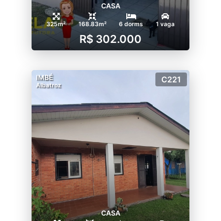
CASA
325m²
168.83m²
6 dorms
1 vaga
R$ 302.000
IMBÉ
C221
Albatroz
CASA