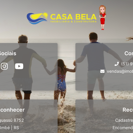
ociais
Co
(51) 
vendas@imobi
 conhecer
Rec
guassú 8752
Cadastre
Imbé
|
RS
Encomende