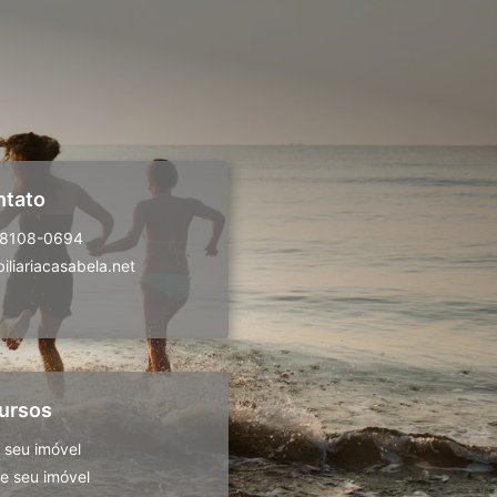
ntato
98108-0694
liariacasabela.net
ursos
 seu imóvel
 seu imóvel