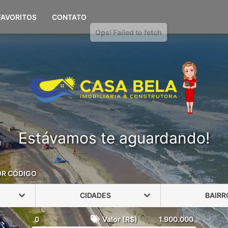
(51) 98108-0694
FAVORITOS
CONTATO
Estávamos te aguardando!
OR CÓDIGO
CIDADES
BAIRR
0
Valor (R$)
1.900.000