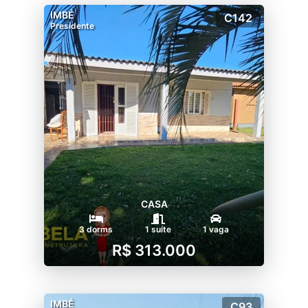
IMBÉ
C142
Presidente
CASA
3 dorms
1 suíte
1 vaga
R$ 313.000
IMBÉ
C93