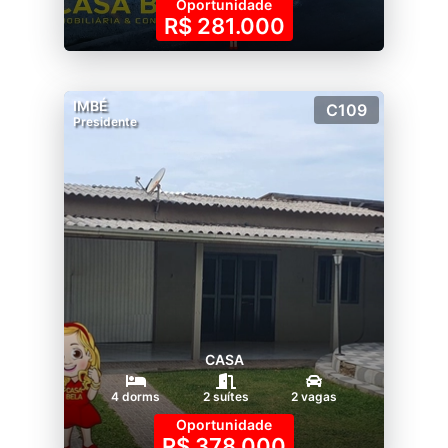
Oportunidade
R$ 281.000
IMBÉ
C109
Presidente
CASA
4 dorms
2 suítes
2 vagas
Oportunidade
R$ 378.000