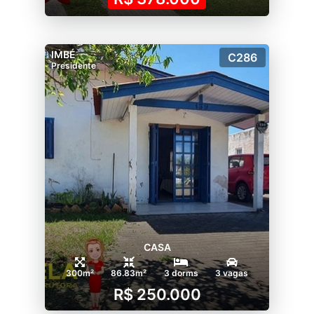
IMBÉ
C286
Presidente
CASA
300m²
86.83m²
3 dorms
3 vagas
R$ 250.000