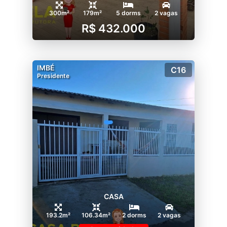
300m²
179m²
5 dorms
2 vagas
R$ 432.000
IMBÉ
C16
Presidente
CASA
193.2m²
106.34m²
2 dorms
2 vagas