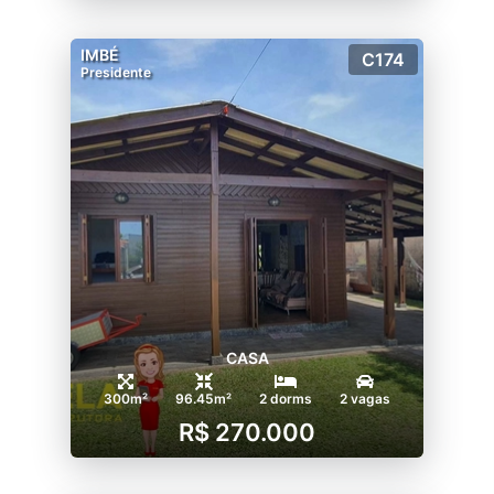
IMBÉ
C174
Presidente
CASA
300m²
96.45m²
2 dorms
2 vagas
R$ 270.000