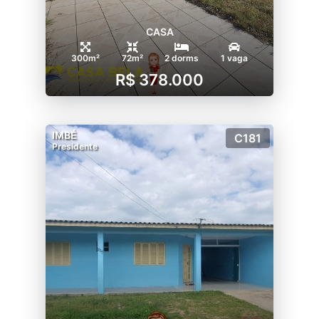
CASA
300m²
72m²
2 dorms
1 vaga
R$ 378.000
IMBÉ
C181
Presidente