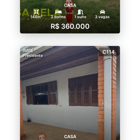
CASA
144m²
2 dorms
1 suíte
3 vagas
R$ 360.000
IMBÉ
C114
Presidente
CASA