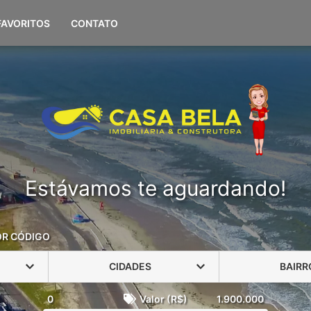
(51) 98108-0694
FAVORITOS
CONTATO
Estávamos te aguardando!
OR CÓDIGO
CIDADES
BAIRR
0
Valor (R$)
1.900.000