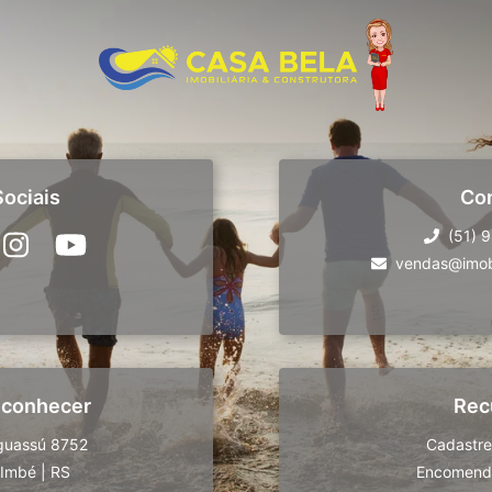
ociais
Co
(51) 
vendas@imobi
 conhecer
Rec
guassú 8752
Cadastre
Imbé
|
RS
Encomende