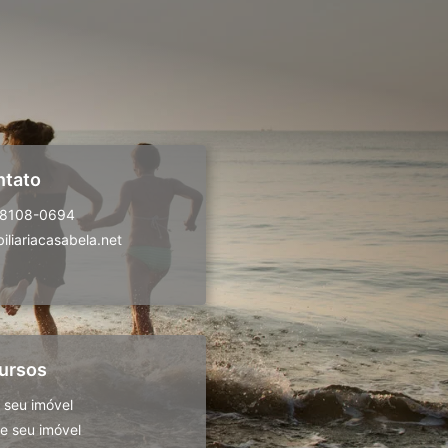
ntato
98108-0694
liariacasabela.net
ursos
 seu imóvel
 seu imóvel