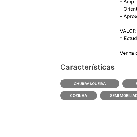
- Amplo
- Orien
- Apro
VALOR 
* Estud
Características
CHURRASQUEIRA
COZINHA
SEMI MOBILIA