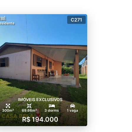
MBÉ
C271
esidente
IMÓVEIS EXCLUSIVOS
300m²
69.66m²
3 dorms
1 vaga
R$ 194.000