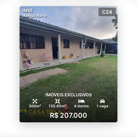
IMBÉ
C24
Mariluz Norte
IMÓVEIS EXCLUSIVOS
300m²
135.45m²
4 dorms
1 vaga
R$ 207.000