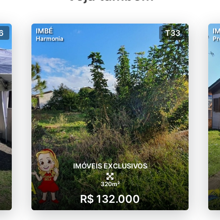
IMBÉ
I
6
T33
Harmonia
Pr
IMÓVEIS EXCLUSIVOS
320m²
R$ 132.000