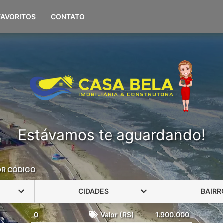
(51) 98108-0694
FAVORITOS
CONTATO
Estávamos te aguardando!
OR CÓDIGO
CIDADES
BAIRR
0
Valor (R$)
1.900.000