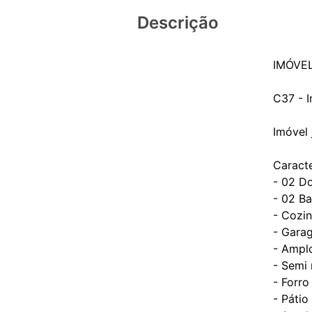
Descrição
IMÓVEL
C37 - I
Imóvel 
Caracte
- 02 Do
- 02 Ba
- Cozi
- Gara
- Ampl
- Semi 
- Forr
- Páti