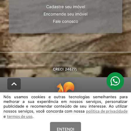
Cadastre seu imóvel
Encomende seu imóvel
Fale conosco
CRECI
24677j
Nós usamos cookies e outras tecnologias semelhantes para
melhorar a sua experiência em nossos serviços, personalizar
© DESENVOLVIDO PELA
AGIL.NET
publicidade e recomendar conteúdo de seu interesse. Ao utilizar
política de privacidade
nossos serviços, você concorda com nossa
Nós usamos cookies e outras tecnologias semelhantes para melhorar a
termos de uso
e
.
sua experiência em nossos serviços, personalizar publicidade e
recomendar conteúdo de seu interesse. Ao utilizar nossos serviços,
você concorda com nossa política de privacidade e termos de uso.
ENTENDI