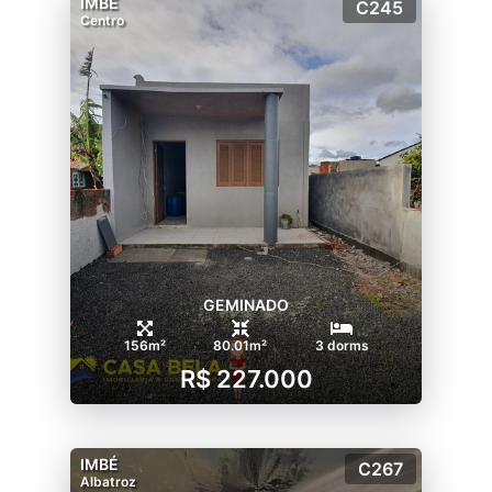
IMBÉ
C245
Centro
GEMINADO
156m²
80.01m²
3 dorms
R$ 227.000
IMBÉ
C267
Albatroz