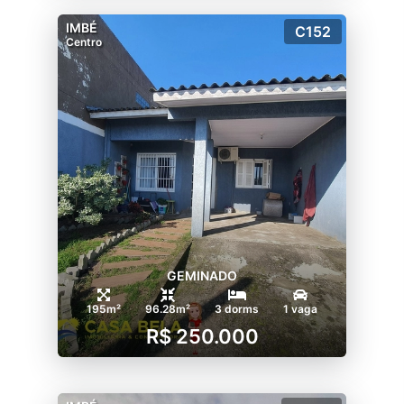
IMBÉ
C152
Centro
GEMINADO
195m²
96.28m²
3 dorms
1 vaga
R$ 250.000