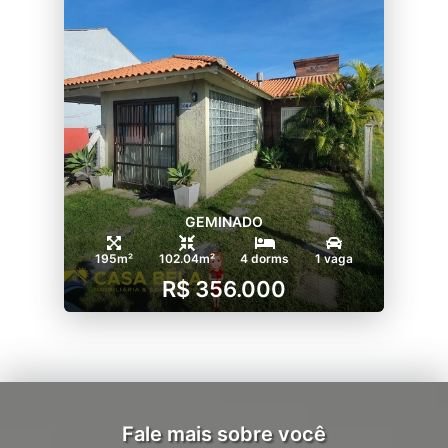
GEMINADO
195m²
102.04m²
4 dorms
1 vaga
R$ 356.000
Fale mais sobre você