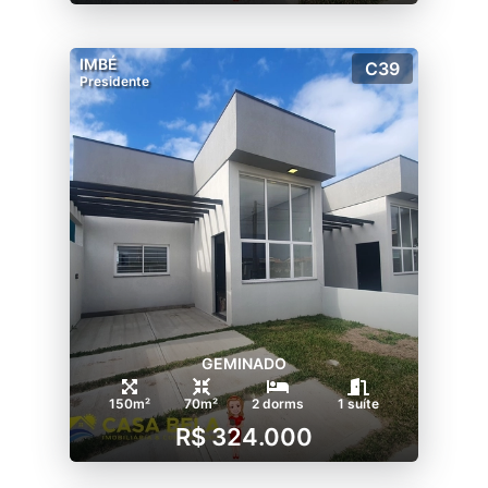
IMBÉ
C39
Presidente
GEMINADO
150m²
70m²
2 dorms
1 suíte
R$ 324.000