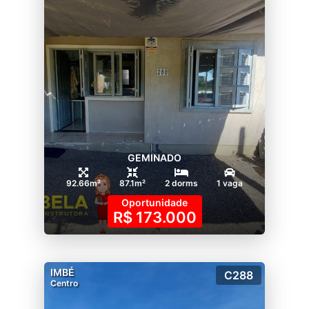
GEMINADO
92.66m²
87.1m²
2 dorms
1 vaga
Oportunidade
R$ 173.000
IMBÉ
C288
Centro