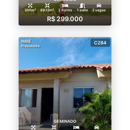
300m²
89.12m²
2 dorms
1 suíte
2 vagas
R$ 299.000
IMBÉ
C284
Presidente
GEMINADO