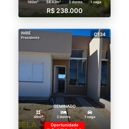
100m²
58.62m²
2 dorms
1 vaga
R$ 238.000
IMBÉ
C134
Presidente
GEMINADO
46m²
2 dorms
1 vaga
Oportunidade