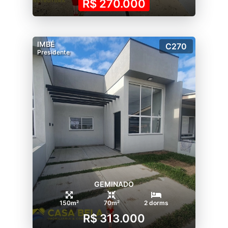
R$ 270.000
IMBÉ
C270
Presidente
GEMINADO
150m²
70m²
2 dorms
R$ 313.000