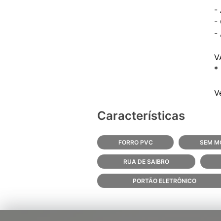
-
-
-
V
*
Características
FORRO PVC
SEM MO
RUA DE SAIBRO
PORTÃO ELETRÔNICO