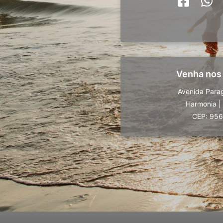
Venha nos
Avenida Para
Harmonia
|
CEP: 95