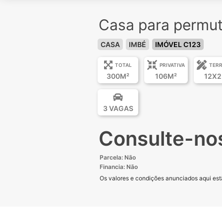
Casa para permut
CASA
IMBÉ
IMÓVEL C123
TOTAL
PRIVATIVA
TER
300M²
106M²
12X2
3 VAGAS
Consulte-no
Parcela: Não
Financia: Não
Os valores e condições anunciados aqui estã