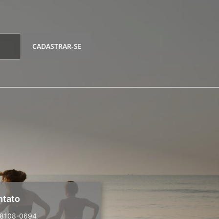
CADASTRAR-SE
ntato
98108-0694