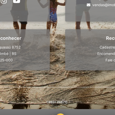
vendas@imobi
 conhecer
Rec
guassú 8752
Cadastre
Imbé
|
RS
Encomende
625-000
Fale 
CRECI
24677j