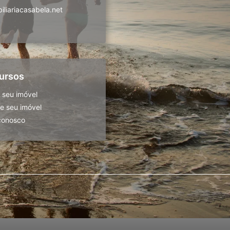
liariacasabela.net
ursos
 seu imóvel
 seu imóvel
conosco