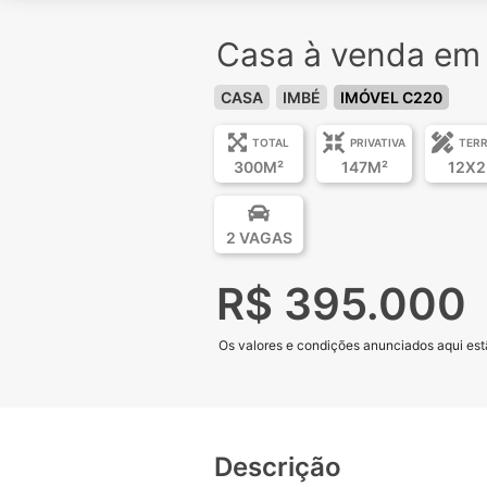
Casa à venda em 
CASA
IMBÉ
IMÓVEL C220
TOTAL
PRIVATIVA
TER
300M²
147M²
12X2
2 VAGAS
R$ 395.000
Os valores e condições anunciados aqui estã
Descrição