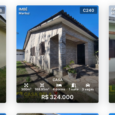
IMBÉ
I
8
C240
Mariluz
Ma
CASA
300m²
168.95m²
4 dorms
1 suíte
3 vagas
R$ 324.000