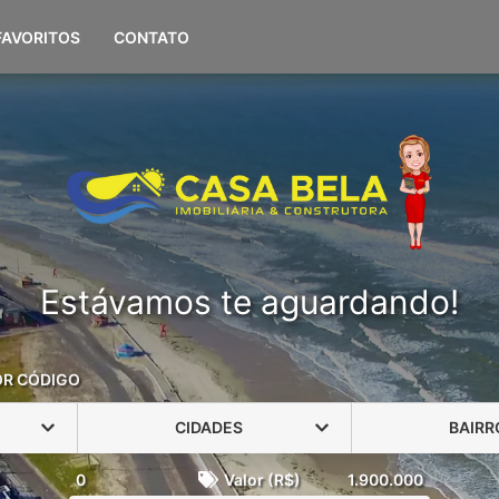
(51) 98108-0694
FAVORITOS
CONTATO
Estávamos te aguardando!
OR CÓDIGO
CIDADES
BAIRR
0
Valor (R$)
1.900.000