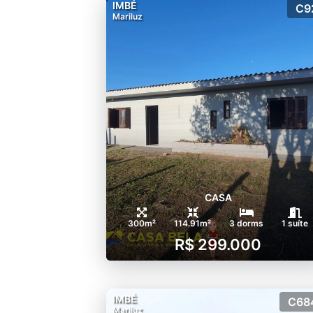
IMBÉ
C9
Mariluz
CASA
300m²
114.91m²
3 dorms
1 suíte
R$ 299.000
IMBÉ
C68
Mariluz