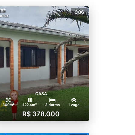
MBÉ
C86
riluz
CASA
300m²
122.4m²
3 dorms
1 vaga
R$ 378.000