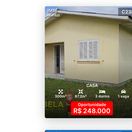
IMBÉ
C23
Mariluz
CASA
300m²
67.2m²
3 dorms
1 vaga
Oportunidade
R$ 248.000