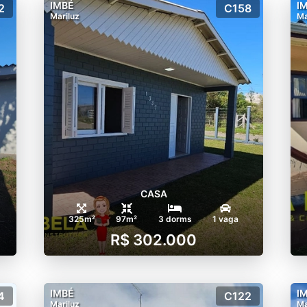
IMBÉ
I
2
C158
Mariluz
Ma
CASA
325m²
97m²
3 dorms
1 vaga
R$ 302.000
IMBÉ
I
4
C122
Mariluz
Ma