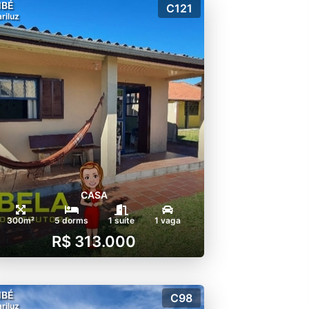
MBÉ
C121
riluz
CASA
300m²
5 dorms
1 suíte
1 vaga
R$ 313.000
MBÉ
C98
riluz