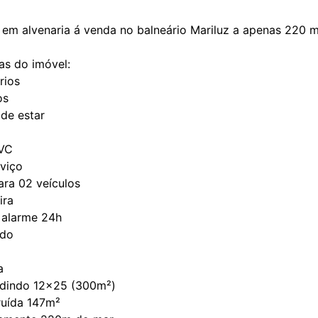
em alvenaria á venda no balneário Mariluz a apenas 220 
as do imóvel:
rios
os
 de estar
PVC
rviço
ra 02 veículos
ira
 alarme 24h
ado
a
edindo 12x25 (300m²)
ruída 147m²