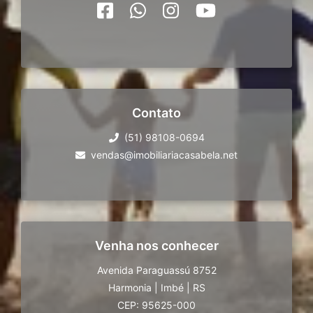
Contato
(51) 98108-0694
vendas@imobiliariacasabela.net
Venha nos conhecer
Avenida Paraguassú 8752
Harmonia
|
Imbé
|
RS
CEP: 95625-000