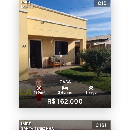
IMBÉ
C15
Mariluz
CASA
180m²
2 dorms
1 vaga
R$ 162.000
IMBÉ
C161
SANTA TEREZINHA