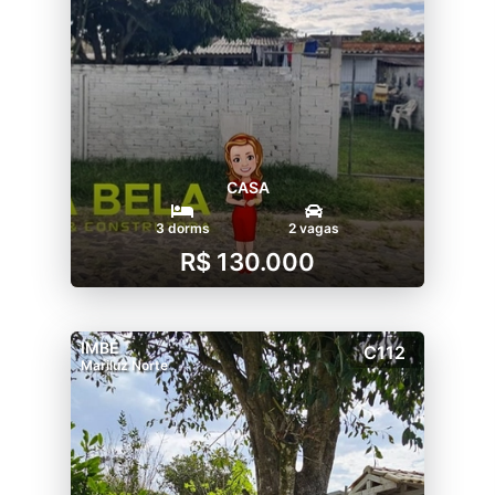
CASA
3 dorms
2 vagas
R$ 130.000
IMBÉ
C112
Mariluz Norte