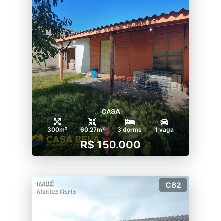
CASA
300m²
60.27m²
3 dorms
1 vaga
R$ 150.000
IMBÉ
C82
Mariluz Norte