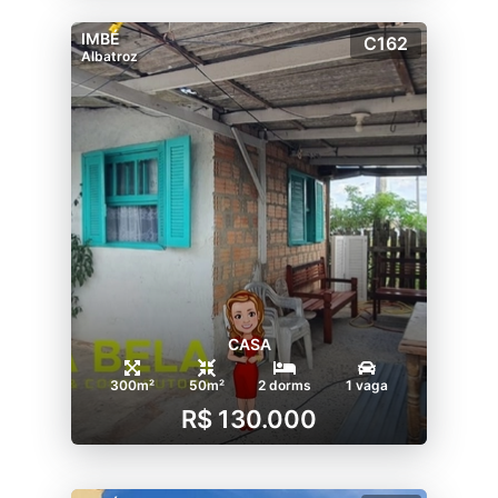
IMBÉ
C162
Albatroz
CASA
300m²
50m²
2 dorms
1 vaga
R$ 130.000