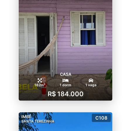
CASA
162m²
1 dorm
1 vaga
R$ 184.000
IMBÉ
C108
SANTA TEREZINHA