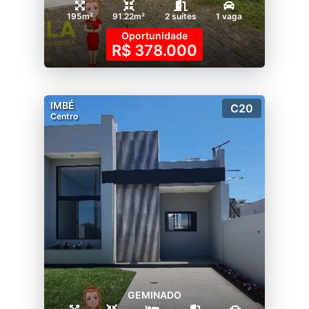
195m²
91.22m²
2 suítes
1 vaga
Oportunidade
R$ 378.000
IMBÉ
C20
Centro
GEMINADO