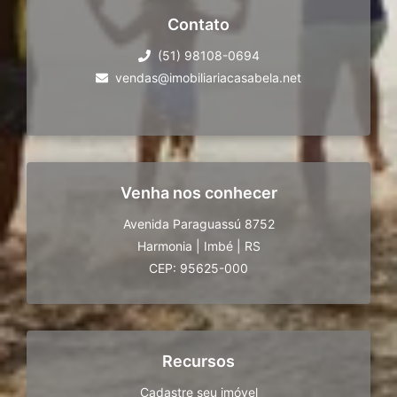
Contato
(51) 98108-0694
vendas@imobiliariacasabela.net
Venha nos conhecer
Avenida Paraguassú 8752
Harmonia
|
Imbé
|
RS
CEP: 95625-000
Recursos
Cadastre seu imóvel