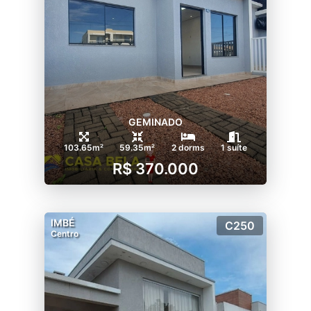
GEMINADO
103.65m²
59.35m²
2 dorms
1 suíte
R$ 370.000
IMBÉ
C250
Centro