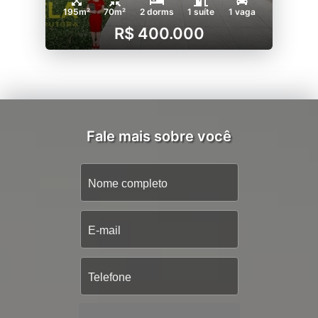
195m²
70m²
2 dorms
1 suíte
1 vaga
R$ 400.000
Fale mais sobre você