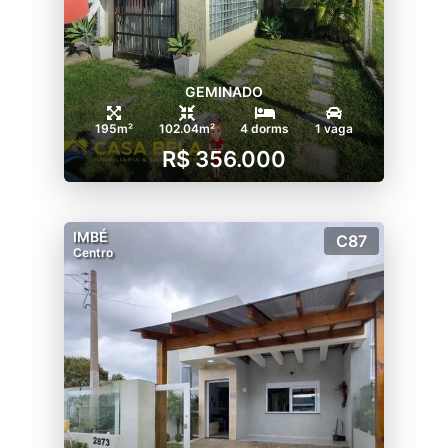
GEMINADO
195m²
102.04m²
4 dorms
1 vaga
R$ 356.000
IMBÉ
C87
Centro