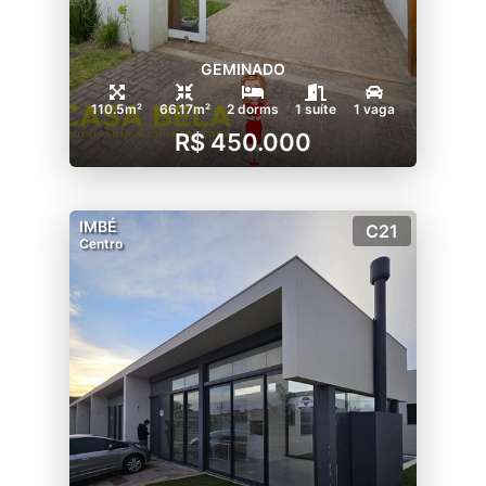
GEMINADO
110.5m²
66.17m²
2 dorms
1 suíte
1 vaga
R$ 450.000
IMBÉ
C21
Centro