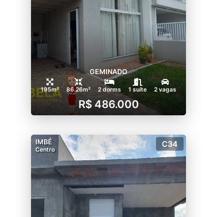
GEMINADO
195m²
86.26m²
2 dorms
1 suíte
2 vagas
R$ 486.000
IMBÉ
C34
Centro