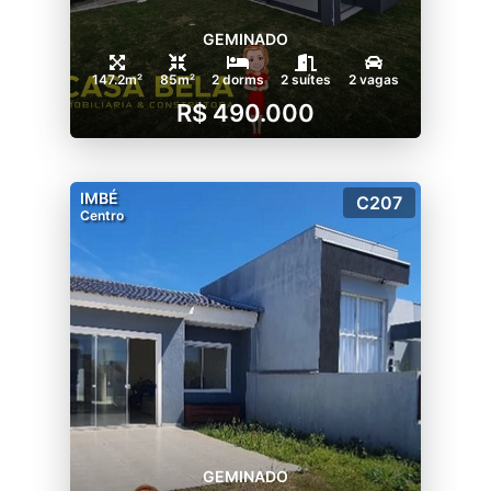
GEMINADO
147.2m²
85m²
2 dorms
2 suítes
2 vagas
R$ 490.000
IMBÉ
C207
Centro
GEMINADO