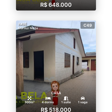
R$ 648.000
IMBÉ
C49
Mariluz Norte
CASA
300m²
4 dorms
1 suíte
1 vaga
R$ 518.000