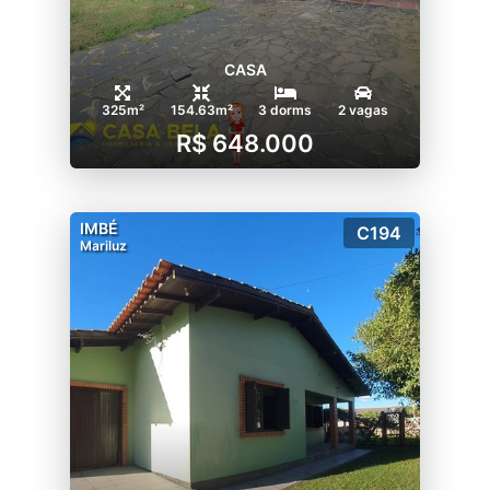
CASA
325m²
154.63m²
3 dorms
2 vagas
R$ 648.000
IMBÉ
C194
Mariluz