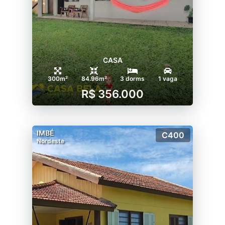
CASA
300m²
84.96m²
3 dorms
1 vaga
R$ 356.000
IMBÉ
C400
Nordeste