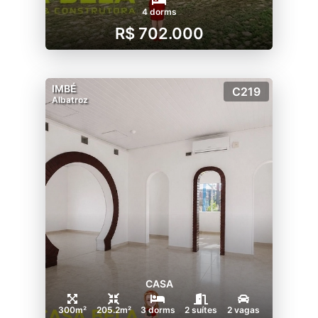
4 dorms
R$ 702.000
IMBÉ
C219
Albatroz
CASA
300m²
205.2m²
3 dorms
2 suítes
2 vagas