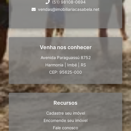
(51) 98108-0694
vendas@imobiliariacasabela.net
Venha nos conhecer
Avenida Paraguassú 8752
Harmonia
|
Imbé
|
RS
CEP: 95625-000
Recursos
Cadastre seu imóvel
Encomende seu imóvel
Fale conosco