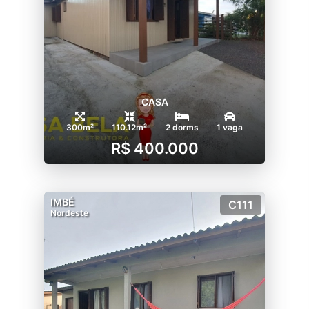
CASA
300m²
110.12m²
2 dorms
1 vaga
R$ 400.000
IMBÉ
C111
Nordeste