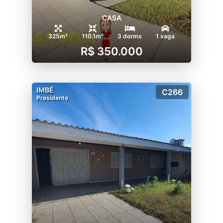
CASA
325m²
110.1m²
3 dorms
1 vaga
R$ 350.000
IMBÉ
C266
Presidente