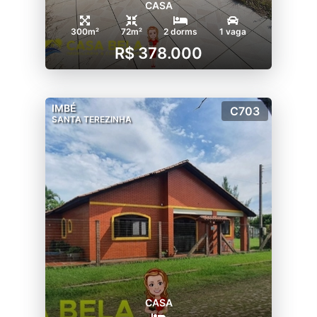
CASA
300m²
72m²
2 dorms
1 vaga
R$ 378.000
IMBÉ
C703
SANTA TEREZINHA
CASA