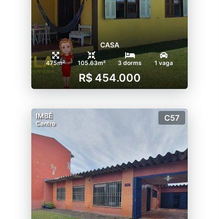
CASA
475m²
105.63m²
3 dorms
1 vaga
R$ 454.000
IMBÉ
C57
Centro