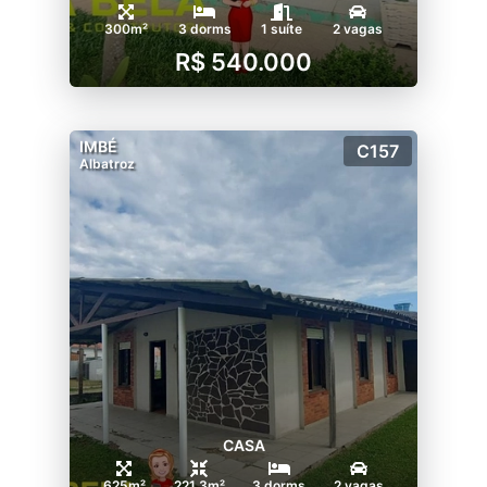
300m²
3 dorms
1 suíte
2 vagas
R$ 540.000
IMBÉ
C157
Albatroz
CASA
625m²
221.3m²
3 dorms
2 vagas