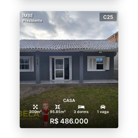
IMBÉ
C25
Presidente
CASA
300m²
95.85m²
3 dorms
1 vaga
R$ 486.000