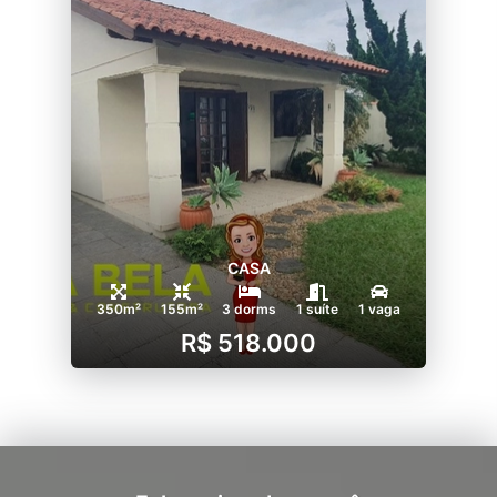
CASA
350m²
155m²
3 dorms
1 suíte
1 vaga
R$ 518.000