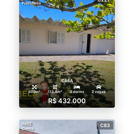
Presidente
CASA
300m²
113.4m²
3 dorms
2 vagas
R$ 432.000
IMBÉ
C83
Centro