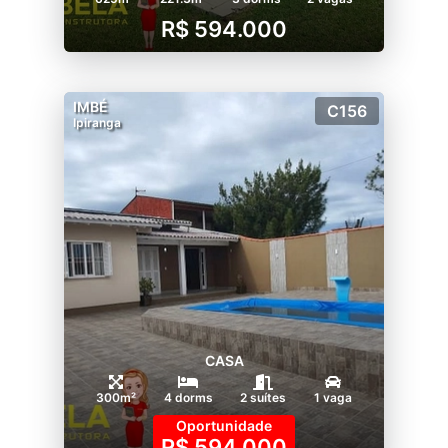
R$ 594.000
IMBÉ
C156
Ipiranga
CASA
300m²
4 dorms
2 suítes
1 vaga
Oportunidade
R$ 594.000