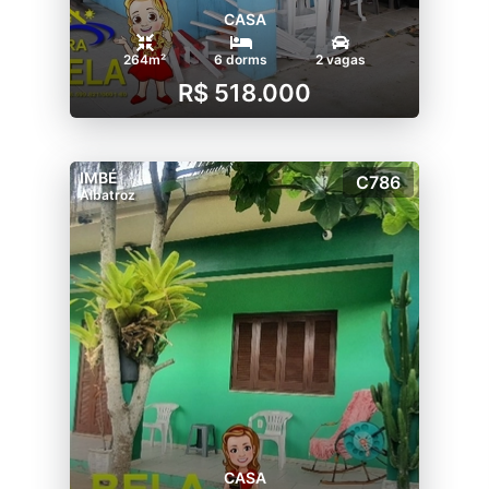
CASA
264m²
6 dorms
2 vagas
R$ 518.000
IMBÉ
C786
Albatroz
CASA