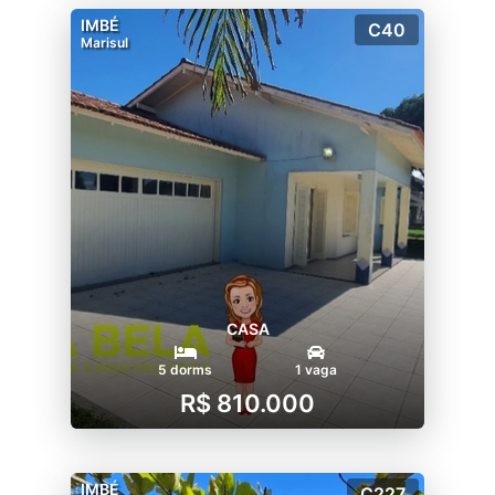
IMBÉ
C40
Marisul
CASA
5 dorms
1 vaga
R$ 810.000
IMBÉ
C227