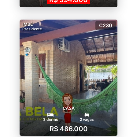
IMBÉ
C230
Presidente
CASA
3 dorms
2 vagas
R$ 486.000